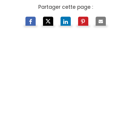
Partager cette page :
À propos de nous
Mon Bijou Français, spécialiste des
bijoux en or personnalisables, fait
partie du groupe MELIJOU.
Ce groupe réunit plusieurs maisons
reconnues pour leur savoir-faire et leur
exigence de qualité, et s’impose
aujourd’hui comme une référence du bijou
made in France.