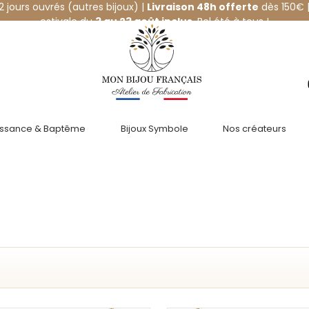
12 jours ouvrés (autres bijoux) |
Livraison 48h offerte
dès 150€ |
estivale du
3 au 23 août inclus
. Bel été à tous !
issance & Baptême
Bijoux Symbole
Nos créateurs