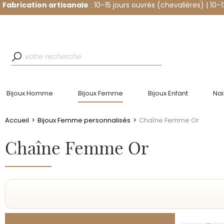
Fabrication artisanale
: 10–15 jours ouvrés (chevalières) | 10–
Bijoux Homme
Bijoux Femme
Bijoux Enfant
Na
Accueil
>
Bijoux Femme personnalisés
>
Chaîne Femme Or
Chaîne Femme Or