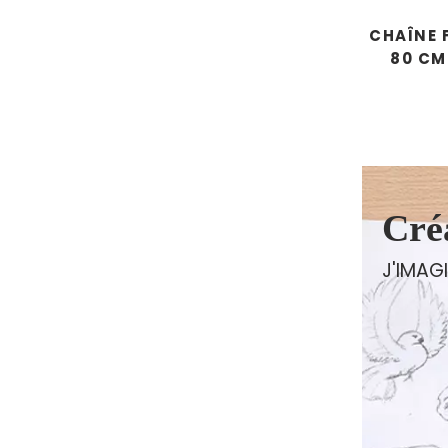
CHAÎNE 
80 CM
Cré
J'IMAG