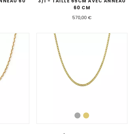
ANNEAU 60
3/1 - TAILLE 65CM AVEC ANNEAU
60 CM
570,00 €