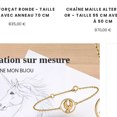
FORÇAT RONDE - TAILLE
CHAÎNE MAILLE ALTERN
 AVEC ANNEAU 70 CM
OR – TAILLE 55 CM A
À 50 CM
835,00 €
970,00 €
ation sur mesure
INE MON BIJOU