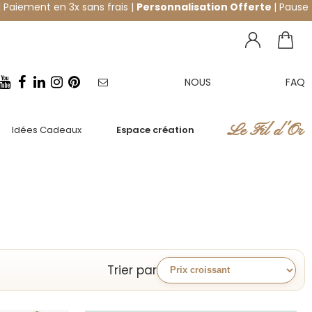
 Paiement en 3x sans frais |
Personnalisation Offerte
| Pause
NOUS
FAQ
NEWSLETTER
CONTACTER
Le Fil d'Or
Idées Cadeaux
Espace création
Trier par