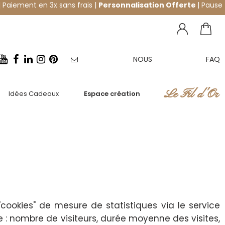
 Paiement en 3x sans frais |
Personnalisation Offerte
| Pause
NOUS
FAQ
NEWSLETTER
CONTACTER
Le Fil d'Or
Idées Cadeaux
Espace création
"cookies" de mesure de statistiques via le service
te : nombre de visiteurs, durée moyenne des visites,