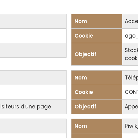
Acce
ago_
Stock
cook
Télé
CON
visiteurs d'une page
Appel
Piwi