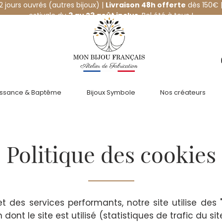
12 jours ouvrés (autres bijoux) |
Livraison 48h offerte
dès 150€ |
estivale du
3 au 23 août inclus
. Bel été à tous !
issance & Baptême
Bijoux Symbole
Nos créateurs
Politique des cookies
 des services performants, notre site utilise des 
dont le site est utilisé (statistiques de trafic du si