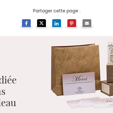
Partager cette page :
diée
ns
adeau