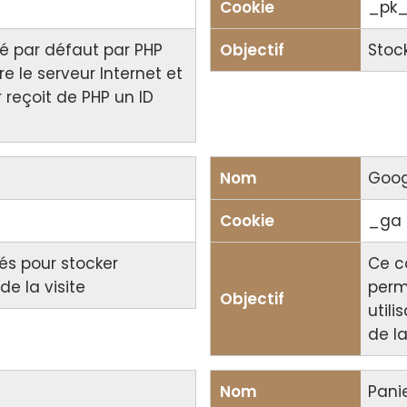
_pk_
sé par défaut par PHP
Stock
e le serveur Internet et
 reçoit de PHP un ID
Goog
_ga
sés pour stocker
Ce c
e la visite
perme
utili
de la
Pani