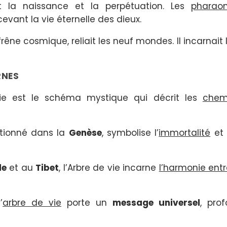
t la naissance et la perpétuation. Les
pharao
vant la vie éternelle des dieux.
frêne cosmique, reliait les neuf mondes. Il incarnait
RNES
vie est le schéma mystique qui décrit les
chem
entionné dans la
Genèse
, symbolise l’
immortalité
et
de
et au
Tibet
, l’Arbre de vie incarne
l’harmonie entr
’
arbre de vie
porte un
message universel
, pro