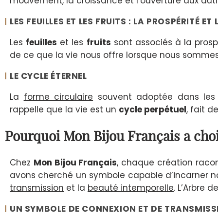
mouvement, la croissance et l’ouverture aux autr
LES FEUILLES ET LES FRUITS : LA PROSPÉRITÉ E
Les
feuilles
et les
fruits
sont associés à la
prosp
de ce que la vie nous offre lorsque nous somm
LE CYCLE ÉTERNEL
La
forme circulaire
souvent adoptée dans le
rappelle que la vie est un
cycle perpétuel
, fait 
Pourquoi Mon Bijou Français a choi
Chez
Mon Bijou Français
, chaque création racon
avons cherché un symbole capable d’incarner nos 
transmission
et la
beauté intemporelle
. L’Arbre 
UN SYMBOLE DE CONNEXION ET DE TRANSMISS