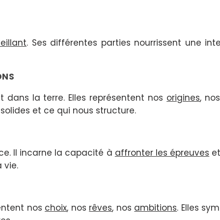
eillant
. Ses différentes parties nourrissent une int
ONS
 dans la terre. Elles représentent nos
origines
, no
solides et ce qui nous structure.
nce. Il incarne la capacité à
affronter les épreuves
et
 vie.
sentent nos
choix
, nos
rêves
, nos
ambitions
. Elles sy