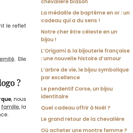
chevalière blason
La médaille de baptême en or : un
cadeau qui a du sens !
ont le reflet
Notre cher être céleste en un
bijou !
L’Origami & la bijouterie française
: une nouvelle histoire d’amour
ernité
. Elle
L’arbre de vie, le bijou symbolique
par excellence
logo ?
Le pendentif Corse, un bijou
identitaire
rque
, nous
a
famille
, la
Quel cadeau offrir à Noël ?
nce.
Le grand retour de la chevalière
Où acheter une montre femme ?