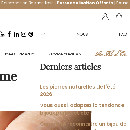
 Paiement en 3x sans frais |
Personnalisation Offerte
| Pause
NOUS
FAQ
NEWSLETTER
CONTACTER
Le Fil d'Or
Idées Cadeaux
Espace création
Derniers articles
ème
Les pierres naturelles de l'été
2026
Vous aussi, adoptez la tendance
bijoux perle cet été !
Comment reconnaître un bijou de