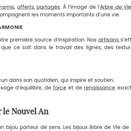
ansmis
,
offerts
,
partagés
. À l’image de l’
Arbre de Vi
accompagnent les moments importants d’une vie.
HARMONIE
tre première source d’inspiration. Nos
artisans
s’ef
ue ce soit dans le travail des lignes, des textu
dans son quotidien, qui inspire et soutien.
ssage d’équilibre, de
force
et de
renaissance
exac
r le Nouvel An
n bijou porteur de sens. Les bijoux Arbre de Vie de