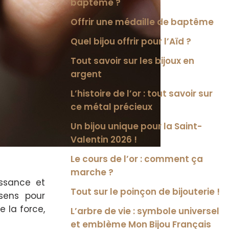
baptême ?
Offrir une médaille de baptême
Quel bijou offrir pour l’Aïd ?
Tout savoir sur les bijoux en
argent
L’histoire de l’or : tout savoir sur
ce métal précieux
Un bijou unique pour la Saint-
Valentin 2026 !
Le cours de l’or : comment ça
marche ?
issance et
Tout sur le poinçon de bijouterie !
sens pour
e la force,
L’arbre de vie : symbole universel
et emblème Mon Bijou Français