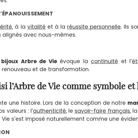
es.
T L’ÉPANOUISSEMENT
érité
, à la
vitalité
et à la
réussite personnelle
. Ils s
es alignés avec nous-mêmes.
s
bijoux Arbre de Vie
évoque la
continuité
et l’
ét
de renouveau et de transformation.
si l’Arbre de Vie comme symbole et 
te une histoire. Lors de la conception de notre
ma
valeurs : l’
authenticité
, le
savoir-faire français
, l
de Vie s’est imposé naturellement comme une évide
ION