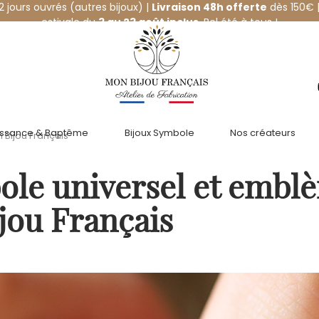
12 jours ouvrés (autres bijoux) |
Livraison 48h offerte
dès 150€ |
estivale du
3 au 23 août inclus
. Bel été à tous !
issance & Baptême
Bijoux Symbole
Nos créateurs
 Bijou Français
bole universel et embl
jou Français