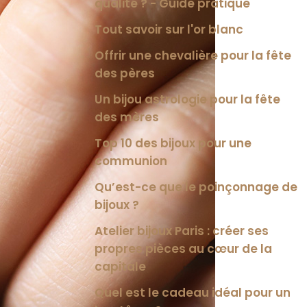
qualité ? - Guide pratique
Tout savoir sur l'or blanc
Offrir une chevalière pour la fête
des pères
Un bijou astrologie pour la fête
des mères
Top 10 des bijoux pour une
communion
Qu’est-ce que le poinçonnage de
bijoux ?
Atelier bijoux Paris : créer ses
propres pièces au cœur de la
capitale
Quel est le cadeau idéal pour un