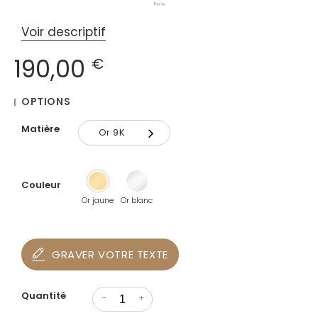
Voir descriptif
190,00
€
OPTIONS
Matière
Or 9K
Or 9K
Couleur
Or 18K
Or jaune
Or blanc
GRAVER VOTRE TEXTE
Quantité
-
+