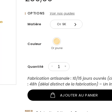
OPTIONS
Voir nos guides
Matière
Or 9K
Or 9K
Couleur
Or 18K
Or jaune
-
+
Quantité
Fabrication artisanale : 10/15 jours ouvrés (c
: 48h (délai distinct de la fabrication) – Un 
AJOUTER AU PANIER