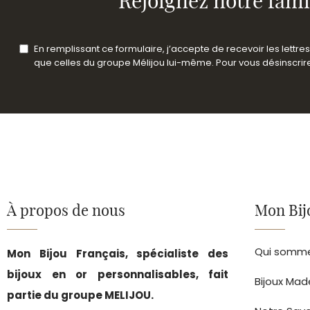
Rejoignez notre fami
En remplissant ce formulaire, j’accepte de recevoir les lettr
que celles du groupe Mélijou lui-même. Pour vous désinscrire 
À propos de nous
Mon Bij
Qui somme
Mon Bijou Français, spécialiste des
bijoux en or personnalisables, fait
Bijoux Mad
partie du groupe MELIJOU.