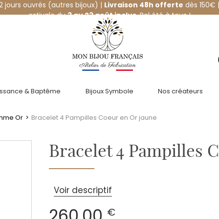
12 jours ouvrés (autres bijoux) |
Livraison 48h offerte
dès 150€ |
estivale du
3 au 23 août inclus
. Bel été à tous !
issance & Baptême
Bijoux Symbole
Nos créateurs
emme Or
>
Bracelet 4 Pampilles Coeur en Or jaune
Bracelet 4 Pampilles 
Voir descriptif
260,00
€