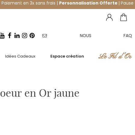
 Paiement en 3x sans frais |
Personnalisation Offerte
| Pause
NOUS
FAQ
NEWSLETTER
CONTACTER
Le Fil d'Or
Idées Cadeaux
Espace création
Coeur en Or jaune