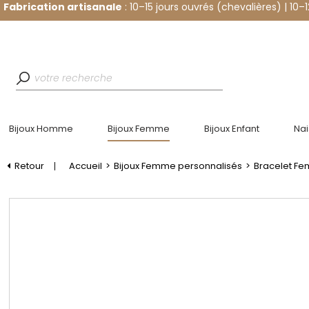
Fabrication artisanale
: 10–15 jours ouvrés (chevalières) | 10–
Bijoux Homme
Bijoux Femme
Bijoux Enfant
Na
Retour
Accueil
>
Bijoux Femme personnalisés
>
Bracelet F