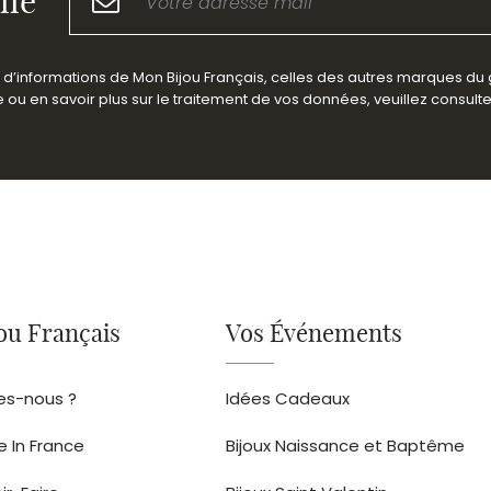
lle
es d’informations de Mon Bijou Français, celles des autres marques du
ou en savoir plus sur le traitement de vos données, veuillez consult
ou Français
Vos Événements
s-nous ?
Idées Cadeaux
e In France
Bijoux Naissance et Baptême