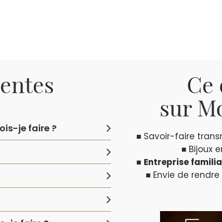
uentes
Ce 
sur Mo
is-je faire ?
■ Savoir-faire tran
■ Bijoux 
■
Entreprise familia
■ Envie de rendre