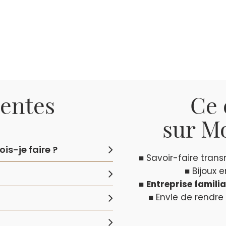
uentes
Ce 
sur Mo
is-je faire ?
■ Savoir-faire tran
■ Bijoux 
■
Entreprise familia
■ Envie de rendre