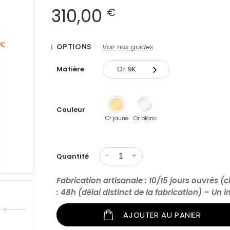
310,00
€
OPTIONS
Voir nos guides
Matière
Or 9K
Or 9K
Couleur
Or 18K
Or jaune
Or blanc
-
+
Quantité
Fabrication artisanale : 10/15 jours ouvrés (c
: 48h (délai distinct de la fabrication) – Un 
AJOUTER AU PANIER