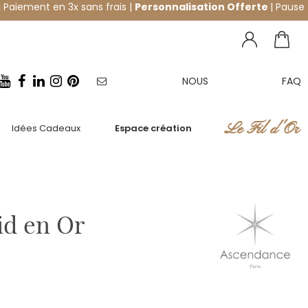
 Paiement en 3x sans frais |
Personnalisation Offerte
| Pause
NOUS
FAQ
NEWSLETTER
CONTACTER
Le Fil d'Or
Idées Cadeaux
Espace création
id en Or