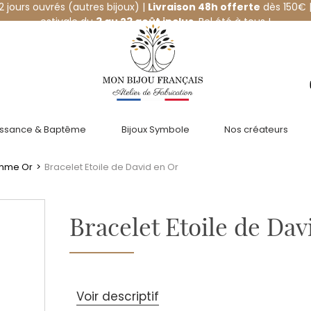
12 jours ouvrés (autres bijoux) |
Livraison 48h offerte
dès 150€ |
estivale du
3 au 23 août inclus
. Bel été à tous !
issance & Baptême
Bijoux Symbole
Nos créateurs
emme Or
>
Bracelet Etoile de David en Or
Bracelet Etoile de Dav
Voir descriptif