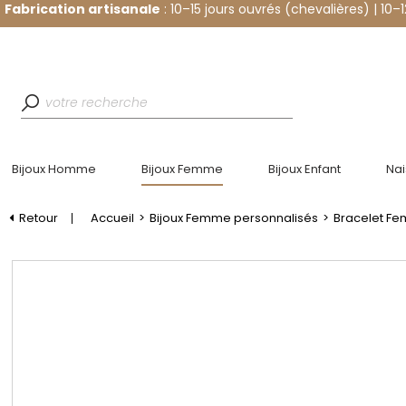
Fabrication artisanale
: 10–15 jours ouvrés (chevalières) | 10–
Bijoux Homme
Bijoux Femme
Bijoux Enfant
Na
Retour
Accueil
>
Bijoux Femme personnalisés
>
Bracelet F