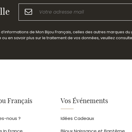
lle
es d’informations de Mon Bijou Français, celles des autres marques du
ou en savoir plus sur le traitement de vos données, veuillez consult
ou Français
Vos Événements
s-nous ?
Idées Cadeaux
e In France
Bijoux Naissance et Baptême