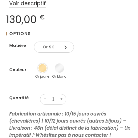
Voir descriptif
130,00
€
OPTIONS
Matière
Or 9K
Or 9K
Couleur
Or 18K
Or jaune
Or blanc
Quantité
-
+
Fabrication artisanale : 10/15 jours ouvrés
(chevalières) | 10/12 jours ouvrés (autres bijoux) –
Livraison : 48h (délai distinct de la fabrication) – Un
impératif ? N’hésitez pas à nous contacter !