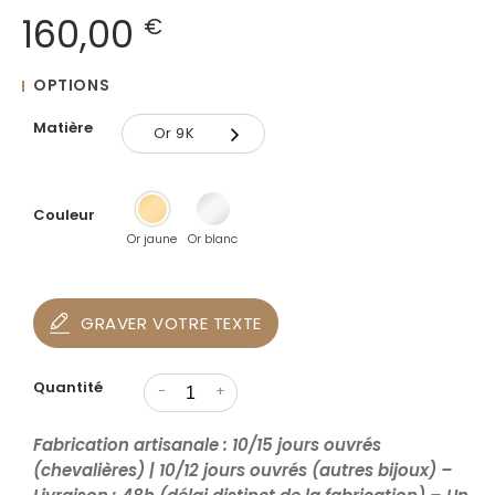
160,00
€
OPTIONS
Matière
Or 9K
Or 9K
Couleur
Or 18K
Or jaune
Or blanc
GRAVER VOTRE TEXTE
Quantité
-
+
Fabrication artisanale : 10/15 jours ouvrés
(chevalières) | 10/12 jours ouvrés (autres bijoux) –