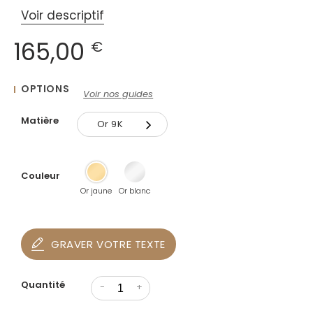
Voir descriptif
165,00
€
OPTIONS
Voir nos guides
Matière
Or 9K
Or 9K
Couleur
Or 18K
Or jaune
Or blanc
GRAVER VOTRE TEXTE
Quantité
-
+