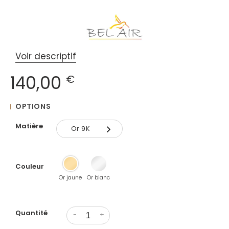
Voir descriptif
140,00
€
OPTIONS
Matière
Or 9K
Or 9K
Couleur
Or 18K
Or jaune
Or blanc
Quantité
-
+