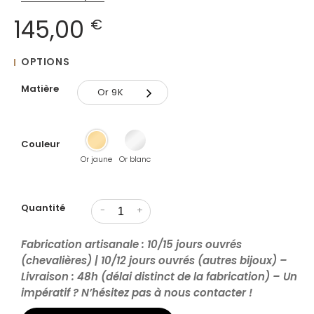
145,00
€
OPTIONS
Matière
Or 9K
Or 9K
Couleur
Or 18K
Or jaune
Or blanc
Quantité
-
+
Fabrication artisanale : 10/15 jours ouvrés
(chevalières) | 10/12 jours ouvrés (autres bijoux) –
Livraison : 48h (délai distinct de la fabrication) – Un
impératif ? N’hésitez pas à nous contacter !