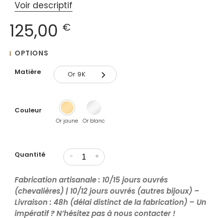
Voir descriptif
125,00
€
OPTIONS
Matière
Or 9K
Or 9K
Couleur
Or 18K
Or jaune
Or blanc
Quantité
-
+
Fabrication artisanale : 10/15 jours ouvrés
(chevalières) | 10/12 jours ouvrés (autres bijoux) –
Livraison : 48h (délai distinct de la fabrication) – Un
impératif ? N’hésitez pas à nous contacter !