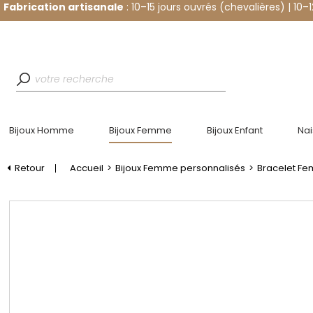
Fabrication artisanale
: 10–15 jours ouvrés (chevalières) | 10–
Bijoux Homme
Bijoux Femme
Bijoux Enfant
Na
Retour
Accueil
>
Bijoux Femme personnalisés
>
Bracelet F