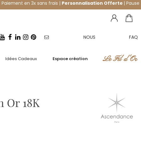
 Paiement en 3x sans frais |
Personnalisation Offerte
| Pause
NOUS
FAQ
NEWSLETTER
CONTACTER
Le Fil d'Or
Idées Cadeaux
Espace création
n Or 18K