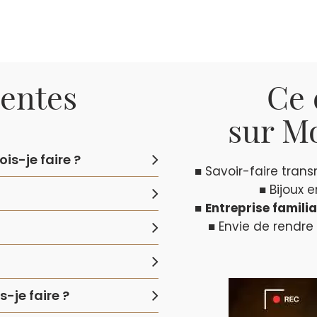
uentes
Ce 
sur Mo
is-je faire ?
■ Savoir-faire tran
■ Bijoux 
■
Entreprise familia
■ Envie de rendre
-je faire ?