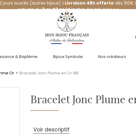
12 jours ouvrés (autres bijoux) |
Livraison 48h offerte
dès 150€ |
estivale du
3 au 23 août inclus
. Bel été à tous !
issance & Baptême
Bijoux Symbole
Nos créateurs
emme Or
>
Bracelet Jonc Plume en Or 18K
Bracelet Jonc Plume e
Voir descriptif