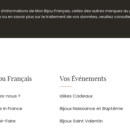
es d’informations de Mon Bijou Français, celles des autres marques du
ou en savoir plus sur le traitement de vos données, veuillez consult
ou Français
Vos Événements
s-nous ?
Idées Cadeaux
e In France
Bijoux Naissance et Baptême
ir-Faire
Bijoux Saint Valentin