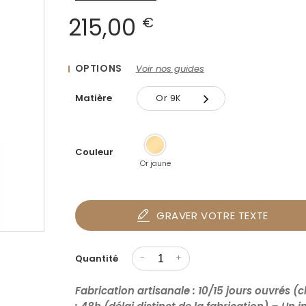
215,00
€
OPTIONS
Voir nos guides
Matière
Or 9K
Or 9K
Couleur
Or 18K
Or jaune
GRAVER VOTRE TEXTE
-
+
Quantité
Fabrication artisanale : 10/15 jours ouvrés (c