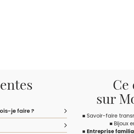
uentes
Ce 
sur Mo
is-je faire ?
■ Savoir-faire tran
■ Bijoux 
■
Entreprise familia