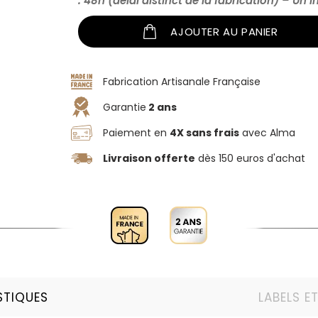
: 48h (délai distinct de la fabrication) – Un 
AJOUTER AU PANIER
Fabrication Artisanale Française
Garantie
2 ans
Paiement en
4X sans frais
avec Alma
Livraison offerte
dès 150 euros d'achat
STIQUES
LABELS E