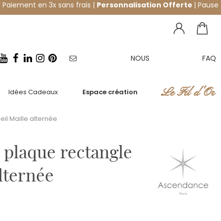
 Paiement en 3x sans frais |
Personnalisation Offerte
| Pause
NOUS
FAQ
NEWSLETTER
CONTACTER
Le Fil d'Or
Idées Cadeaux
Espace création
il Maille alternée
 plaque rectangle
alternée