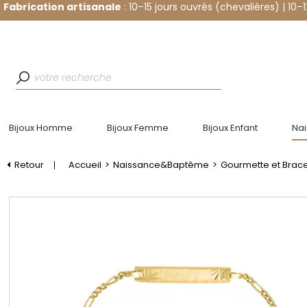
Fabrication artisanale
: 10–15 jours ouvrés (chevalières) | 10–
Bijoux Homme
Bijoux Femme
Bijoux Enfant
Na
Retour
Accueil
>
Naissance&Baptême
>
Gourmette et Bracel