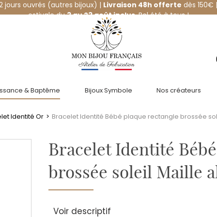
12 jours ouvrés (autres bijoux) |
Livraison 48h offerte
dès 150€ |
estivale du
3 au 23 août inclus
. Bel été à tous !
issance & Baptême
Bijoux Symbole
Nos créateurs
et Identité Or
>
Bracelet Identité Bébé plaque rectangle brossée sole
Bracelet Identité Bébé
brossée soleil Maille 
Voir descriptif