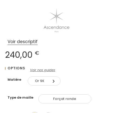
Voir descriptif
240,00
€
OPTIONS
Voir nos guides
Matière
Or 9K
Or 9K
Type de maille
Forçat ronde
Or 18K