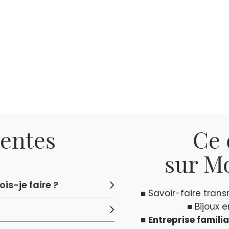
uentes
Ce 
sur Mo
is-je faire ?
■ Savoir-faire tran
■ Bijoux 
■
Entreprise familia