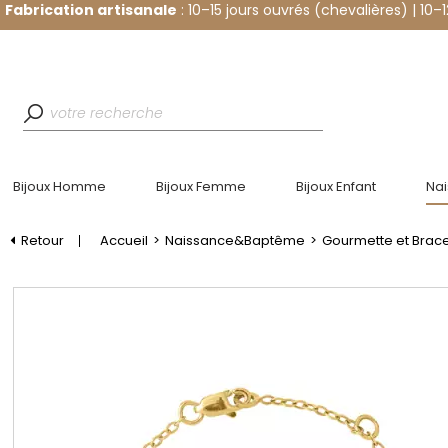
Fabrication artisanale
: 10–15 jours ouvrés (chevalières) | 10–
Bijoux Homme
Bijoux Femme
Bijoux Enfant
Na
Retour
Accueil
>
Naissance&Baptême
>
Gourmette et Bracel