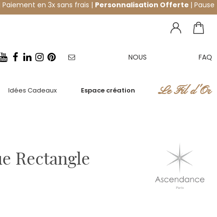
 Paiement en 3x sans frais |
Personnalisation Offerte
| Pause
NOUS
FAQ
NEWSLETTER
CONTACTER
Le Fil d'Or
Idées Cadeaux
Espace création
e Rectangle