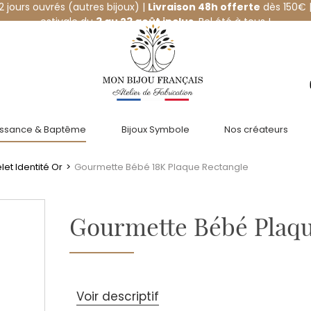
12 jours ouvrés (autres bijoux) |
Livraison 48h offerte
dès 150€ |
estivale du
3 au 23 août inclus
. Bel été à tous !
issance & Baptême
Bijoux Symbole
Nos créateurs
et Identité Or
>
Gourmette Bébé 18K Plaque Rectangle
Gourmette Bébé Plaqu
Voir descriptif