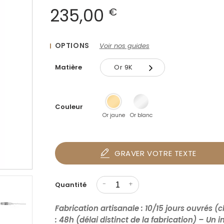
235,00
€
OPTIONS
Voir nos guides
Matière
Or 9K
Or 9K
Couleur
Or 18K
Or jaune
Or blanc
GRAVER VOTRE TEXTE
-
+
Quantité
Fabrication artisanale : 10/15 jours ouvrés (c
: 48h (délai distinct de la fabrication) – Un 