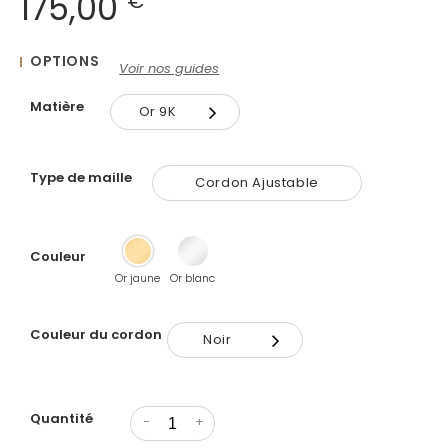
175,00
€
OPTIONS
Voir nos guides
Matière
Or 9K
Or 9K
Type de maille
Cordon Ajustable
Or 18K
Couleur
Or jaune
Or blanc
Couleur du cordon
Noir
Noir
Quantité
Gris
-
+